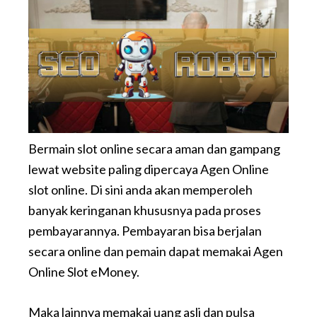
Bermain slot online secara aman dan gampang
lewat website paling dipercaya Agen Online
slot online. Di sini anda akan memperoleh
banyak keringanan khususnya pada proses
pembayarannya.
Pembayaran bisa berjalan
secara online dan pemain dapat memakai Agen
Online Slot eMoney.
Maka lainnya memakai uang asli dan pulsa