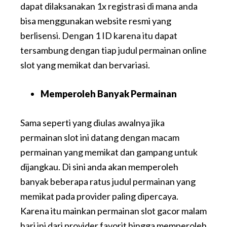
dapat dilaksanakan 1x registrasi di mana anda
bisa menggunakan website resmi yang
berlisensi. Dengan 1 ID karena itu dapat
tersambung dengan tiap judul permainan online
slot yang memikat dan bervariasi.
Memperoleh Banyak Permainan
Sama seperti yang diulas awalnya jika
permainan slot ini datang dengan macam
permainan yang memikat dan gampang untuk
dijangkau.
Di sini anda akan memperoleh
banyak beberapa ratus judul permainan yang
memikat pada provider paling dipercaya.
Karena itu mainkan permainan slot gacor malam
hari ini dari provider favorit hingga memperoleh