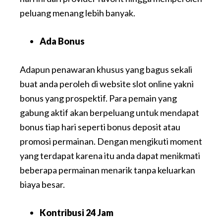
peluang menang lebih banyak.
Ada Bonus
Adapun penawaran khusus yang bagus sekali
buat anda peroleh di website slot online yakni
bonus yang prospektif. Para pemain yang
gabung aktif akan berpeluang untuk mendapat
bonus tiap hari seperti bonus deposit atau
promosi permainan.
Dengan mengikuti moment
yang terdapat karena itu anda dapat menikmati
beberapa permainan menarik tanpa keluarkan
biaya besar.
Kontribusi 24 Jam