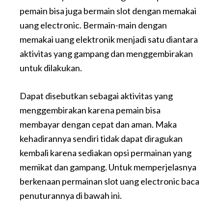
pemain bisa juga bermain slot dengan memakai
uang electronic.
Bermain-main dengan
memakai uang elektronik menjadi satu diantara
aktivitas yang gampang dan menggembirakan
untuk dilakukan.
Dapat disebutkan sebagai aktivitas yang
menggembirakan karena pemain bisa
membayar dengan cepat dan aman.
Maka
kehadirannya sendiri tidak dapat diragukan
kembali karena sediakan opsi permainan yang
memikat dan gampang. Untuk memperjelasnya
berkenaan permainan slot uang electronic baca
penuturannya di bawah ini.