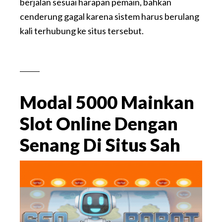
berjalan sesuai harapan pemain, bahkan
cenderung gagal karena sistem harus berulang
kali terhubung ke situs tersebut.
Modal 5000 Mainkan
Slot Online Dengan
Senang Di Situs Sah