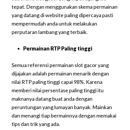
tepat.
Dengan menggunakan skema permainan
yang datang di website paling dipercaya pasti
mempermudah anda untuk melakukan
perputaran lambang yang terbaik.
Permainan RTP Paling tinggi
Semua referensi permainan slot gacor yang
dijajakan adalah permainan menarik dengan
nilai RTP paling tinggi capai 98%.
Karena
memberi nilai persentase paling tinggi itu
maknanya datang buat anda dengan
peruntungan yang lumayan banyak. Mainkan
dan menangi tiap bermainnya dengan memakai
tips dan trik yang ada.