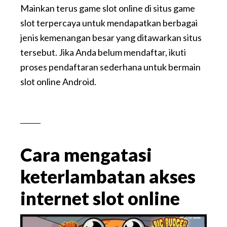
Mainkan terus game slot online di situs game
slot terpercaya untuk mendapatkan berbagai
jenis kemenangan besar yang ditawarkan situs
tersebut. Jika Anda belum mendaftar, ikuti
proses pendaftaran sederhana untuk bermain
slot online Android.
Cara mengatasi
keterlambatan akses
internet slot online