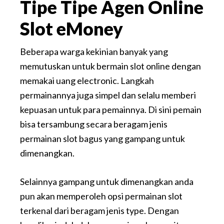
Tipe Tipe Agen Online
Slot eMoney
Beberapa warga kekinian banyak yang
memutuskan untuk bermain slot online dengan
memakai uang electronic. Langkah
permainannya juga simpel dan selalu memberi
kepuasan untuk para pemainnya.
Di sini pemain
bisa tersambung secara beragam jenis
permainan slot bagus yang gampang untuk
dimenangkan.
Selainnya gampang untuk dimenangkan anda
pun akan memperoleh opsi permainan slot
terkenal dari beragam jenis type.
Dengan