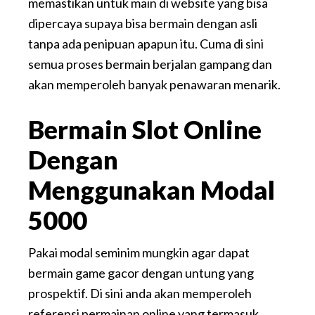
memastikan untuk main di website yang bisa
dipercaya supaya bisa bermain dengan asli
tanpa ada penipuan apapun itu. Cuma di sini
semua proses bermain berjalan gampang dan
akan memperoleh banyak penawaran menarik.
Bermain Slot Online
Dengan
Menggunakan Modal
5000
Pakai modal seminim mungkin agar dapat
bermain game gacor dengan untung yang
prospektif. Di sini anda akan memperoleh
referensi permainan online yang termasuk