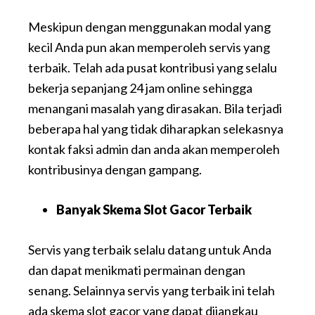
Meskipun dengan menggunakan modal yang
kecil Anda pun akan memperoleh servis yang
terbaik. Telah ada pusat kontribusi yang selalu
bekerja sepanjang 24 jam online sehingga
menangani masalah yang dirasakan.
Bila terjadi
beberapa hal yang tidak diharapkan selekasnya
kontak faksi admin dan anda akan memperoleh
kontribusinya dengan gampang.
Banyak Skema Slot Gacor Terbaik
Servis yang terbaik selalu datang untuk Anda
dan dapat menikmati permainan dengan
senang. Selainnya servis yang terbaik ini telah
ada skema slot gacor yang dapat dijangkau