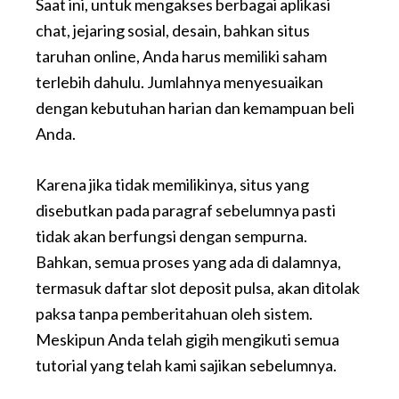
Saat ini, untuk mengakses berbagai aplikasi
chat, jejaring sosial, desain, bahkan situs
taruhan online, Anda harus memiliki saham
terlebih dahulu. Jumlahnya menyesuaikan
dengan kebutuhan harian dan kemampuan beli
Anda.
Karena jika tidak memilikinya, situs yang
disebutkan pada paragraf sebelumnya pasti
tidak akan berfungsi dengan sempurna.
Bahkan, semua proses yang ada di dalamnya,
termasuk daftar slot deposit pulsa, akan ditolak
paksa tanpa pemberitahuan oleh sistem.
Meskipun Anda telah gigih mengikuti semua
tutorial yang telah kami sajikan sebelumnya.