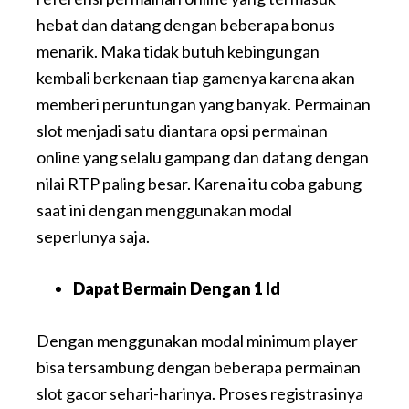
hebat dan datang dengan beberapa bonus
menarik.
Maka tidak butuh kebingungan
kembali berkenaan tiap gamenya karena akan
memberi peruntungan yang banyak.
Permainan
slot menjadi satu diantara opsi permainan
online yang selalu gampang dan datang dengan
nilai RTP paling besar. Karena itu coba gabung
saat ini dengan menggunakan modal
seperlunya saja.
Dapat Bermain Dengan 1 Id
Dengan menggunakan modal minimum player
bisa tersambung dengan beberapa permainan
slot gacor sehari-harinya.
Proses registrasinya