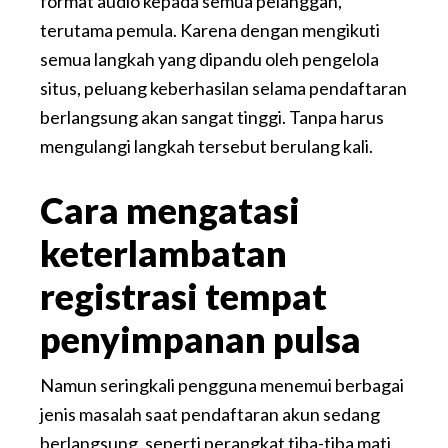
format audio kepada semua pelanggan,
terutama pemula.
Karena dengan mengikuti
semua langkah yang dipandu oleh pengelola
situs, peluang keberhasilan selama pendaftaran
berlangsung akan sangat tinggi. Tanpa harus
mengulangi langkah tersebut berulang kali.
Cara mengatasi
keterlambatan
registrasi tempat
penyimpanan pulsa
Namun seringkali pengguna menemui berbagai
jenis masalah saat pendaftaran akun sedang
berlangsung, seperti perangkat tiba-tiba mati,