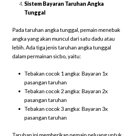
Sistem Bayaran Taruhan Angka
Tunggal
Pada taruhan angka tunggal, pemain menebak
angka yang akan muncul dari satu dadu atau
lebih. Ada tiga jenis taruhan angka tunggal
dalam permainan sicbo, yaitu:
Tebakan cocok 1 angka: Bayaran 1x
pasangan taruhan
Tebakan cocok 2 angka: Bayaran 2x
pasangan taruhan
Tebakan cocok 3 angka: Bayaran 3x
pasangan taruhan
Taruhan ini memberikan pemain peluang untuk