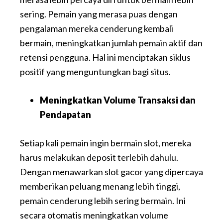
sering. Pemain yang merasa puas dengan
pengalaman mereka cenderung kembali
bermain, meningkatkan jumlah pemain aktif dan
retensi pengguna. Hal ini menciptakan siklus
positif yang menguntungkan bagi situs.
Meningkatkan Volume Transaksi dan
Pendapatan
Setiap kali pemain ingin bermain slot, mereka
harus melakukan deposit terlebih dahulu.
Dengan menawarkan slot gacor yang dipercaya
memberikan peluang menang lebih tinggi,
pemain cenderung lebih sering bermain. Ini
secara otomatis meningkatkan volume