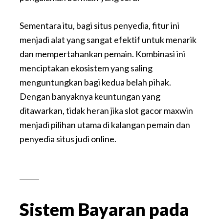
Sementara itu, bagi situs penyedia, fitur ini
menjadi alat yang sangat efektif untuk menarik
dan mempertahankan pemain. Kombinasi ini
menciptakan ekosistem yang saling
menguntungkan bagi kedua belah pihak.
Dengan banyaknya keuntungan yang
ditawarkan, tidak heran jika slot gacor maxwin
menjadi pilihan utama di kalangan pemain dan
penyedia situs judi online.
Sistem Bayaran pada