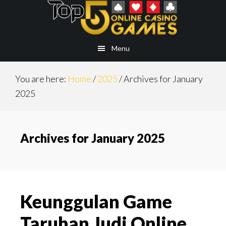
Skip
Skip
to
to
main
primary
Menu
content
sidebar
You are here:
Home
/
2025
/
Archives for January
2025
Archives for January 2025
Keunggulan Game
Taruhan Judi Online