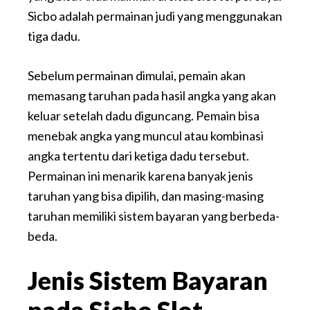
Sicbo adalah permainan judi yang menggunakan
tiga dadu.
Sebelum permainan dimulai, pemain akan
memasang taruhan pada hasil angka yang akan
keluar setelah dadu diguncang.
Pemain bisa
menebak angka yang muncul atau kombinasi
angka tertentu dari ketiga dadu tersebut.
Permainan ini menarik karena banyak jenis
taruhan yang bisa dipilih, dan masing-masing
taruhan memiliki sistem bayaran yang berbeda-
beda.
Jenis Sistem Bayaran
pada Sicbo Slot