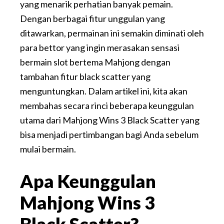
yang menarik perhatian banyak pemain.
Dengan berbagai fitur unggulan yang
ditawarkan, permainan ini semakin diminati oleh
para bettor yang ingin merasakan sensasi
bermain slot bertema Mahjong dengan
tambahan fitur black scatter yang
menguntungkan.
Dalam artikel ini, kita akan
membahas secara rinci beberapa keunggulan
utama dari Mahjong Wins 3 Black Scatter yang
bisa menjadi pertimbangan bagi Anda sebelum
mulai bermain.
Apa Keunggulan
Mahjong Wins 3
Black Scatter?