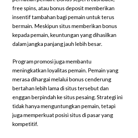
free spins, atau bonus deposit memberikan
insentif tambahan bagi pemain untuk terus
bermain. Meskipun situs memberikan bonus
kepada pemain, keuntungan yang dihasilkan
dalam jangka panjang jauh lebih besar.
Program promosi juga membantu
meningkatkan loyalitas pemain. Pemain yang
merasa dihargai melalui bonus cenderung
bertahan lebih lama di situs tersebut dan
enggan berpindah ke situs pesaing. Strategi ini
tidak hanya menguntungkan pemain, tetapi
juga memperkuat posisi situs di pasar yang
kompetitif.