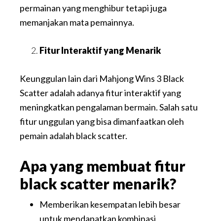
permainan yang menghibur tetapi juga
memanjakan mata pemainnya.
Fitur Interaktif yang Menarik
Keunggulan lain dari Mahjong Wins 3 Black
Scatter adalah adanya fitur interaktif yang
meningkatkan pengalaman bermain. Salah satu
fitur unggulan yang bisa dimanfaatkan oleh
pemain adalah black scatter.
Apa yang membuat fitur
black scatter menarik?
Memberikan kesempatan lebih besar
untuk mendapatkan kombinasi