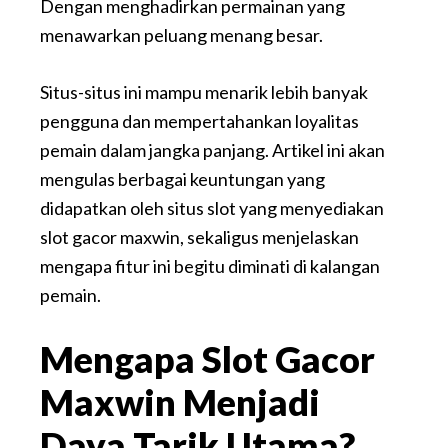
Dengan menghadirkan permainan yang
menawarkan peluang menang besar.
Situs-situs ini mampu menarik lebih banyak
pengguna dan mempertahankan loyalitas
pemain dalam jangka panjang.
Artikel ini akan
mengulas berbagai keuntungan yang
didapatkan oleh situs slot yang menyediakan
slot gacor maxwin, sekaligus menjelaskan
mengapa fitur ini begitu diminati di kalangan
pemain.
Mengapa Slot Gacor
Maxwin Menjadi
Daya Tarik Utama?