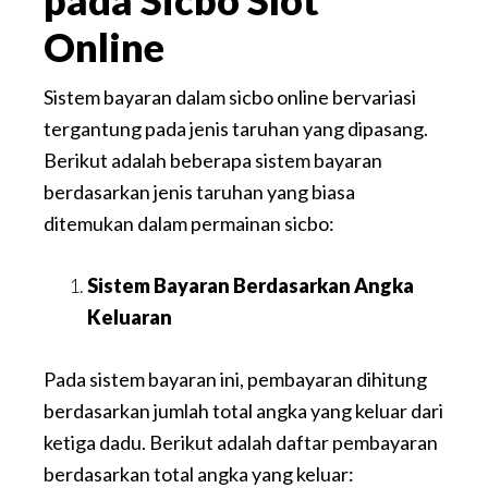
Online
Sistem bayaran dalam sicbo online bervariasi
tergantung pada jenis taruhan yang dipasang.
Berikut adalah beberapa sistem bayaran
berdasarkan jenis taruhan yang biasa
ditemukan dalam permainan sicbo:
Sistem Bayaran Berdasarkan Angka
Keluaran
Pada sistem bayaran ini, pembayaran dihitung
berdasarkan jumlah total angka yang keluar dari
ketiga dadu. Berikut adalah daftar pembayaran
berdasarkan total angka yang keluar: