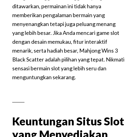
ditawarkan, permainan ini tidak hanya
memberikan pengalaman bermain yang
menyenangkan tetapi juga peluang menang
yang lebih besar.
Jika Anda mencari game slot
dengan desain memukau, fitur interaktif
menarik, serta hadiah besar, Mahjong Wins 3
Black Scatter adalah pilihan yang tepat. Nikmati
sensasi bermain slot yang lebih seru dan
menguntungkan sekarang.
Keuntungan Situs Slot
yang Menyediakan