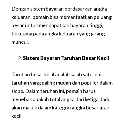
Dengan sistem bayaran berdasarkan angka
keluaran, pemain bisa memanfaatkan peluang
besar untuk mendapatkan bayaran tinggi,
terutama pada angka keluaran yang jarang
muncul.
Sistem Bayaran Taruhan Besar Kecil
Taruhan besar kecil adalah salah satu jenis
taruhan yang paling mudah dan populer dalam
sicbo. Dalam taruhan ini, pemain harus
menebak apakah total angka dari ketiga dadu
akan masuk dalam kategori angka besar atau
kecil.