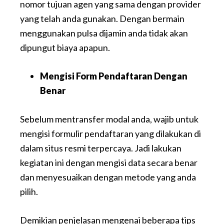
nomor tujuan agen yang sama dengan provider
yang telah anda gunakan. Dengan bermain
menggunakan pulsa dijamin anda tidak akan
dipungut biaya apapun.
Mengisi Form Pendaftaran Dengan
Benar
Sebelum mentransfer modal anda, wajib untuk
mengisi formulir pendaftaran yang dilakukan di
dalam situs resmi terpercaya. Jadi lakukan
kegiatan ini dengan mengisi data secara benar
dan menyesuaikan dengan metode yang anda
pilih.
Demikian penjelasan mengenai beberapa tips