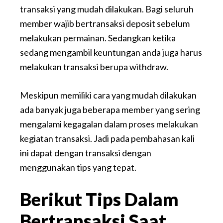
transaksi yang mudah dilakukan. Bagi seluruh
member wajib bertransaksi deposit sebelum
melakukan permainan. Sedangkan ketika
sedang mengambil keuntungan anda juga harus
melakukan transaksi berupa withdraw.
Meskipun memiliki cara yang mudah dilakukan
ada banyak juga beberapa member yang sering
mengalami kegagalan dalam proses melakukan
kegiatan transaksi. Jadi pada pembahasan kali
ini dapat dengan transaksi dengan
menggunakan tips yang tepat.
Berikut Tips Dalam
Bertransaksi Saat