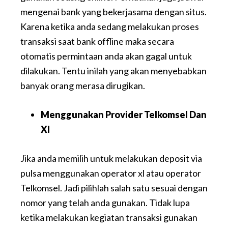
mengenai bank yang bekerjasama dengan situs.
Karena ketika anda sedang melakukan proses
transaksi saat bank offline maka secara
otomatis permintaan anda akan gagal untuk
dilakukan. Tentu inilah yang akan menyebabkan
banyak orang merasa dirugikan.
Menggunakan Provider Telkomsel Dan
Xl
Jika anda memilih untuk melakukan deposit via
pulsa menggunakan operator xl atau operator
Telkomsel. Jadi pilihlah salah satu sesuai dengan
nomor yang telah anda gunakan. Tidak lupa
ketika melakukan kegiatan transaksi gunakan