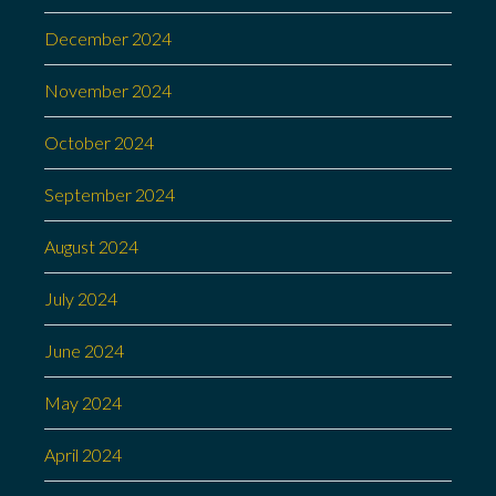
December 2024
November 2024
October 2024
September 2024
August 2024
July 2024
June 2024
May 2024
April 2024