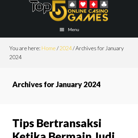
Skip
Skip
to
to
main
primary
Menu
content
sidebar
You are here:
Home
/
2024
/
Archives for January
2024
Archives for January 2024
Tips Bertransaksi
Ketika Bermain Judi