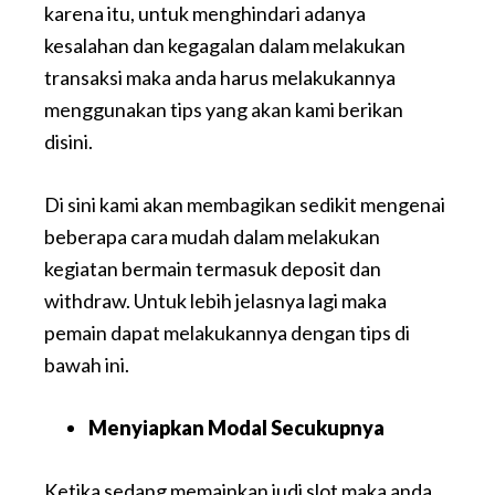
karena itu, untuk menghindari adanya
kesalahan dan kegagalan dalam melakukan
transaksi maka anda harus melakukannya
menggunakan tips yang akan kami berikan
disini.
Di sini kami akan membagikan sedikit mengenai
beberapa cara mudah dalam melakukan
kegiatan bermain termasuk deposit dan
withdraw. Untuk lebih jelasnya lagi maka
pemain dapat melakukannya dengan tips di
bawah ini.
Menyiapkan Modal Secukupnya
Ketika sedang memainkan judi slot maka anda