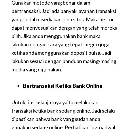
Gunakan metode yang benar dalam
bertransaksi. Jadi ada banyak layanan transaksi
yang sudah disediakan oleh situs. Maka bettor
dapat menyesuaikan dengan yang telah mereka
pilih. Jika anda menggunakan bank maka
lakukan dengan cara yang tepat, begitu juga
ketika anda menggunakan deposit pulsa. Jadi
lakukan sesuai dengan panduan masing-masing
media yang digunakan.
Bertransaksi Ketika Bank Online
Untuk tips selanjutnya yaitu melakukan
transaksi ketika bank sedang online. Jadi selalu
dipastikan bahwa bank yang sudah anda
gunakan sedang online. Perhatikan juga jadwal