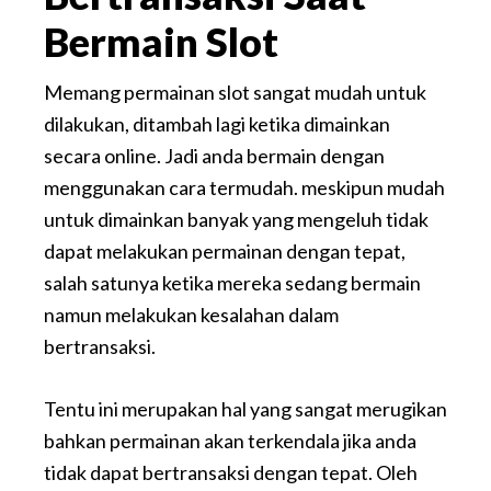
Bermain Slot
Memang permainan slot sangat mudah untuk
dilakukan, ditambah lagi ketika dimainkan
secara online. Jadi anda bermain dengan
menggunakan cara termudah. meskipun mudah
untuk dimainkan banyak yang mengeluh tidak
dapat melakukan permainan dengan tepat,
salah satunya ketika mereka sedang bermain
namun melakukan kesalahan dalam
bertransaksi.
Tentu ini merupakan hal yang sangat merugikan
bahkan permainan akan terkendala jika anda
tidak dapat bertransaksi dengan tepat.
Oleh