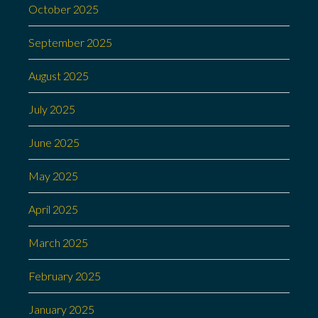
October 2025
September 2025
August 2025
July 2025
June 2025
May 2025
April 2025
March 2025
February 2025
January 2025