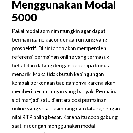
Menggunakan Modal
5000
Pakai modal seminim mungkin agar dapat
bermain game gacor dengan untung yang
prospektif. Di sini anda akan memperoleh
referensi permainan online yang termasuk
hebat dan datang dengan beberapa bonus
menarik.
Maka tidak butuh kebingungan
kembali berkenaan tiap gamenya karena akan
memberi peruntungan yang banyak.
Permainan
slot menjadi satu diantara opsi permainan
online yang selalu gampang dan datang dengan
nilai RTP paling besar. Karena itu coba gabung
saat ini dengan menggunakan modal