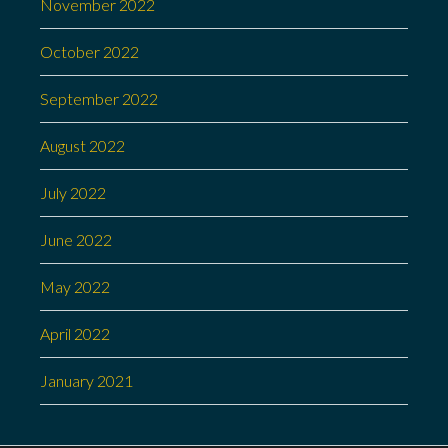
November 2022
October 2022
September 2022
August 2022
July 2022
June 2022
May 2022
April 2022
January 2021