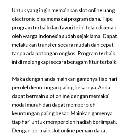
Untuk yang ingin memainkan slot online uang
electronic bisa memakai program dana. Tipe
program terbaik dan favorite ini telah dikenali
oleh warga Indonesia sudah sejak lama.
Dapat
melakukan transfer secara mudah dan cepat
tanpa ada potongan ongkos. Program terbaik
ini di melengkapi secara beragam fitur terbaik.
Maka dengan anda mainkan gamenya tiap hari
peroleh keuntungan paling besarnya. Anda
dapat bermain slot online dengan memakai
modal murah dan dapat memperoleh
keuntungan paling besar.
Mainkan gamenya
tiap hari untuk memperoleh hadiah berlimpah.
Dengan bermain slot online pemain dapat