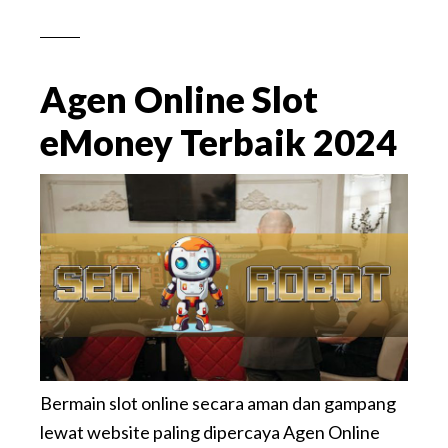
Agen Online Slot
eMoney Terbaik 2024
Bermain slot online secara aman dan gampang
lewat website paling dipercaya Agen Online