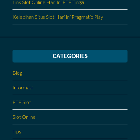
Link Slot Online Hari Ini RTP Tinggi
Kelebihan Situs Slot Hari Ini Pragmatic Play
CATEGORIES
Blog
Informasi
RTP Slot
Slot Online
Tips