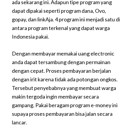
ada sekarang ini. Adapun tipe program yang
dapat dipakai seperti program dana, Ovo,
gopay, dan linkAja.
4 program ini menjadi satu di
antara program terkenal yang dapat warga
Indonesia pakai.
Dengan membayar memakai uang electronic
anda dapat tersambung dengan permainan
dengan cepat. Proses pembayaran berjalan
dengan irit karena tidak ada potongan ongkos.
Tersebut penyebabnya yang membuat warga
makin tergoda ingin membayar secara
gampang. Pakai beragam program e-money ini
supaya proses pembayaran bisa jalan secara
lancar.