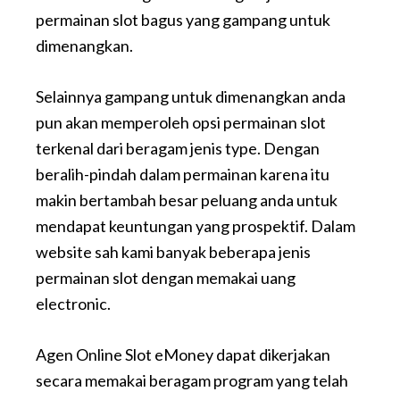
permainan slot bagus yang gampang untuk
dimenangkan.
Selainnya gampang untuk dimenangkan anda
pun akan memperoleh opsi permainan slot
terkenal dari beragam jenis type.
Dengan
beralih-pindah dalam permainan karena itu
makin bertambah besar peluang anda untuk
mendapat keuntungan yang prospektif. Dalam
website sah kami banyak beberapa jenis
permainan slot dengan memakai uang
electronic.
Agen Online Slot eMoney dapat dikerjakan
secara memakai beragam program yang telah