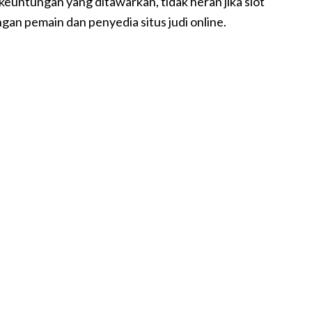
untungan yang ditawarkan, tidak heran jika slot
gan pemain dan penyedia situs judi online.