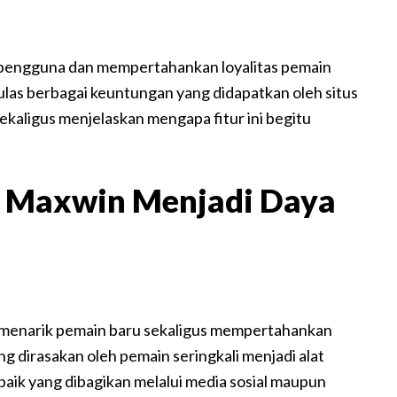
k pengguna dan mempertahankan loyalitas pemain
gulas berbagai keuntungan yang didapatkan oleh situs
ekaligus menjelaskan mengapa fitur ini begitu
r Maxwin Menjadi Daya
 menarik pemain baru sekaligus mempertahankan
 dirasakan oleh pemain seringkali menjadi alat
baik yang dibagikan melalui media sosial maupun