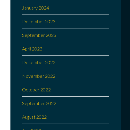
January 2024
December 2023
September 2023
April 2023
December 2022
November 2022
October 2022
September 2022
August 2022