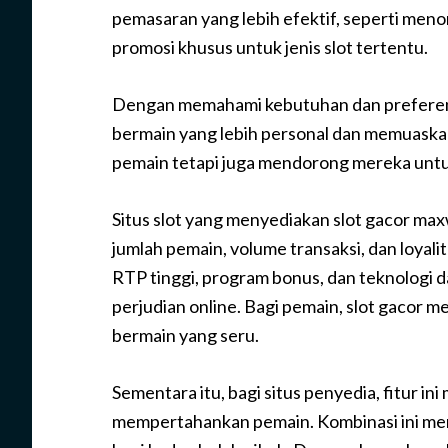
pemasaran yang lebih efektif, seperti me
promosi khusus untuk jenis slot tertentu.
Dengan memahami kebutuhan dan preferens
bermain yang lebih personal dan memuaskan
pemain tetapi juga mendorong mereka untuk
Situs slot yang menyediakan slot gacor ma
jumlah pemain, volume transaksi, dan loya
RTP tinggi, program bonus, dan teknologi da
perjudian online.
Bagi pemain, slot gacor 
bermain yang seru.
Sementara itu, bagi situs penyedia, fitur in
mempertahankan pemain. Kombinasi ini me