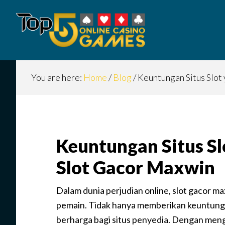
Skip
Skip
to
to
main
primary
content
sidebar
You are here:
Home
/
Blog
/
Keuntungan Situs Slot
Keuntungan Situs S
Slot Gacor Maxwin
Dalam dunia perjudian online, slot gacor max
pemain. Tidak hanya memberikan keuntungan
berharga bagi situs penyedia.
Dengan meng