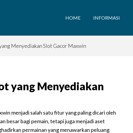
HOME
INFORMASI
 yang Menyediakan Slot Gacor Maxwin
lot yang Menyediakan
win menjadi salah satu fitur yang paling dicari oleh
 besar bagi pemain, tetapi juga menjadi aset
hadirkan permainan yang menawarkan peluang