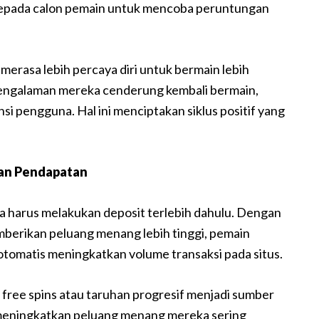
kepada calon pemain untuk mencoba peruntungan
erasa lebih percaya diri untuk bermain lebih
pengalaman mereka cenderung kembali bermain,
si pengguna. Hal ini menciptakan siklus positif yang
an Pendapatan
eka harus melakukan deposit terlebih dahulu. Dengan
berikan peluang menang lebih tinggi, pemain
 otomatis meningkatkan volume transaksi pada situs.
n free spins atau taruhan progresif menjadi sumber
meningkatkan peluang menang mereka sering