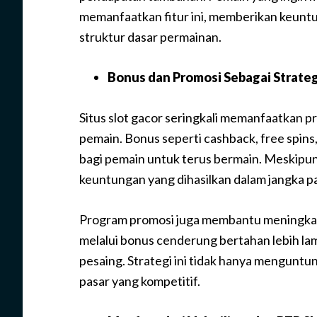
memanfaatkan fitur ini, memberikan keuntu
struktur dasar permainan.
Bonus dan Promosi Sebagai Strateg
Situs slot gacor seringkali memanfaatkan 
pemain. Bonus seperti cashback, free spin
bagi pemain untuk terus bermain. Meskipu
keuntungan yang dihasilkan dalam jangka pa
Program promosi juga membantu meningkatk
melalui bonus cenderung bertahan lebih lam
pesaing. Strategi ini tidak hanya menguntun
pasar yang kompetitif.