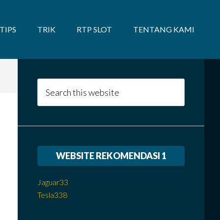
TIPS
TRIK
RTP SLOT
TENTANG KAMI
Primary
Sidebar
Search
this
website
WEBSITE REKOMENDASI 1
Jaguar33
Tesla338