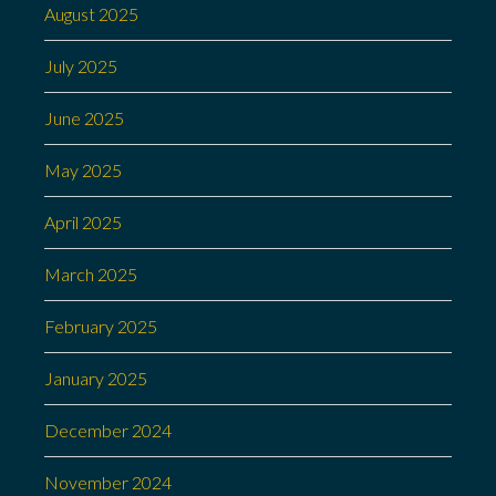
August 2025
July 2025
June 2025
May 2025
April 2025
March 2025
February 2025
January 2025
December 2024
November 2024