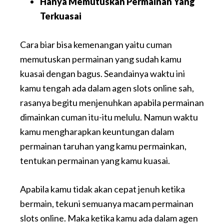
Hanya Memutuskan Permainan Yang
Terkuasai
Cara biar bisa kemenangan yaitu cuman
memutuska
n permainan yang sudah kamu
kuasai dengan bagus. Seandainya waktu ini
kamu tengah ada dalam agen slots online sah,
rasanya begitu menjenuhkan apabila permainan
dimainkan cuman itu-itu melulu. Namun waktu
kamu mengharapkan keuntungan dalam
permainan taruhan yang kamu permainkan,
tentukan permainan yang kamu kuasai.
Apabila kamu tidak akan cepat jenuh ketika
bermain, tekuni semuanya macam permainan
slots online. Maka ketika kamu ada dalam agen