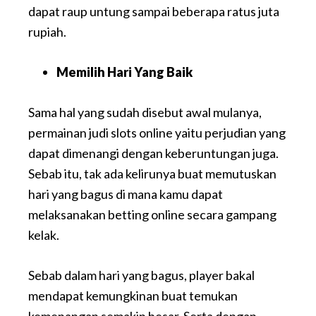
dapat raup untung sampai beberapa ratus juta
rupiah.
Memilih Hari Yang Baik
Sama hal yang sudah disebut awal mulanya,
permainan judi slots online yaitu perjudian yang
dapat dimenangi dengan keberuntungan juga.
Sebab itu, tak ada kelirunya buat memutuskan
hari yang bagus di mana kamu dapat
melaksanakan betting online secara gampang
kelak.
Sebab dalam hari yang bagus, player bakal
mendapat kemungkinan buat temukan