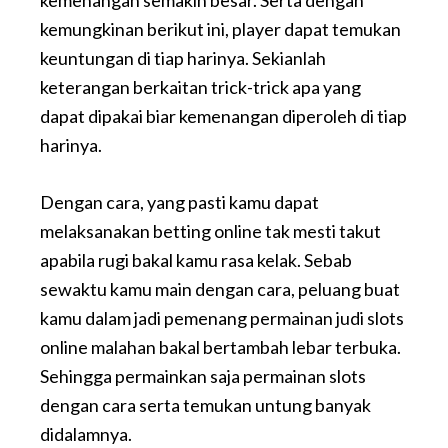
kemenangan semakin besar. Serta dengan
kemungkinan berikut ini, player dapat temukan
keuntungan di tiap harinya. Sekianlah
keterangan berkaitan trick-trick apa yang
dapat dipakai biar kemenangan diperoleh di tiap
harinya.
Dengan cara, yang pasti kamu dapat
melaksanakan betting online tak mesti takut
apabila rugi bakal kamu rasa kelak. Sebab
sewaktu kamu main dengan cara, peluang buat
kamu dalam jadi pemenang permainan judi slots
online malahan bakal bertambah lebar terbuka.
Sehingga permainkan saja permainan slots
dengan cara serta temukan untung banyak
didalamnya.