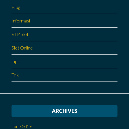
Blog
Informasi
RTP Slot
Slot Online
Tips
Trik
ARCHIVES
June 2026