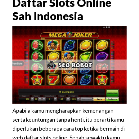
Daftar Slots Online
Sah Indonesia
Apabila kamu mengharapkan kemenangan
serta keuntungan tanpa henti, itu berarti kamu
diperlukan beberapa cara top ketika bermain di
web daftar slots online. Sebab sewaktu kamu