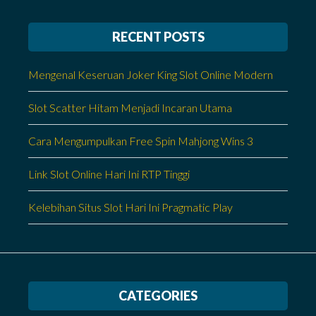
RECENT POSTS
Mengenal Keseruan Joker King Slot Online Modern
Slot Scatter Hitam Menjadi Incaran Utama
Cara Mengumpulkan Free Spin Mahjong Wins 3
Link Slot Online Hari Ini RTP Tinggi
Kelebihan Situs Slot Hari Ini Pragmatic Play
CATEGORIES