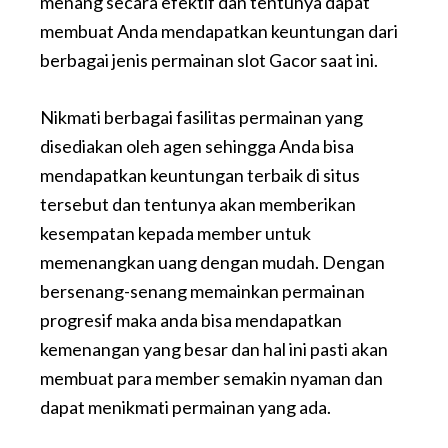
menang secara efektif dan tentunya dapat
membuat Anda mendapatkan keuntungan dari
berbagai jenis permainan slot Gacor saat ini.
Nikmati berbagai fasilitas permainan yang
disediakan oleh agen sehingga Anda bisa
mendapatkan keuntungan terbaik di situs
tersebut dan tentunya akan memberikan
kesempatan kepada member untuk
memenangkan uang dengan mudah.
Dengan
bersenang-senang memainkan permainan
progresif maka anda bisa mendapatkan
kemenangan yang besar dan hal ini pasti akan
membuat para member semakin nyaman dan
dapat menikmati permainan yang ada.