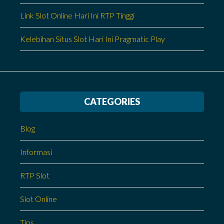
Link Slot Online Hari Ini RTP Tinggi
Kelebihan Situs Slot Hari Ini Pragmatic Play
CATEGORIES
Blog
Informasi
RTP Slot
Slot Online
Tips