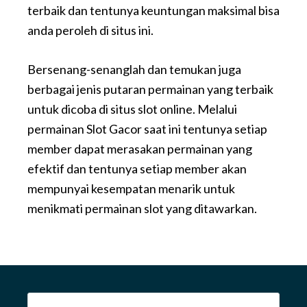
terbaik dan tentunya keuntungan maksimal bisa
anda peroleh di situs ini.
Bersenang-senanglah dan temukan juga
berbagai jenis putaran permainan yang terbaik
untuk dicoba di situs slot online. Melalui
permainan Slot Gacor saat ini tentunya setiap
member dapat merasakan permainan yang
efektif dan tentunya setiap member akan
mempunyai kesempatan menarik untuk
menikmati permainan slot yang ditawarkan.
Primary
Search