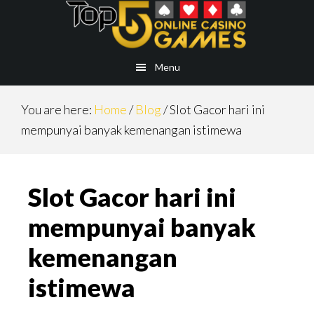
Skip
Skip
to
to
main
primary
Menu
content
sidebar
You are here:
Home
/
Blog
/
Slot Gacor hari ini
mempunyai banyak kemenangan istimewa
Slot Gacor hari ini
mempunyai banyak
kemenangan
istimewa