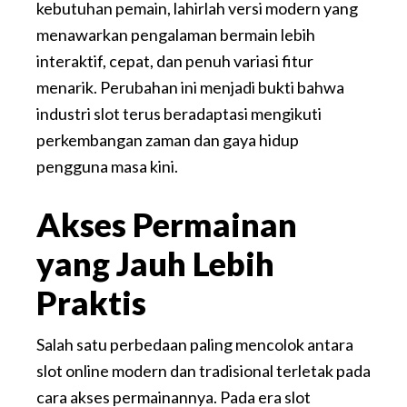
kebutuhan pemain, lahirlah versi modern yang
menawarkan pengalaman bermain lebih
interaktif, cepat, dan penuh variasi fitur
menarik. Perubahan ini menjadi bukti bahwa
industri slot terus beradaptasi mengikuti
perkembangan zaman dan gaya hidup
pengguna masa kini.
Akses Permainan
yang Jauh Lebih
Praktis
Salah satu perbedaan paling mencolok antara
slot online modern dan tradisional terletak pada
cara akses permainannya. Pada era slot