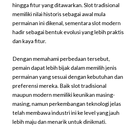
hingga fitur yang ditawarkan. Slot tradisional
memiliki nilai historis sebagai awal mula
permainan ini dikenal, sementara slot modern
hadir sebagai bentuk evolusi yang lebih praktis
dan kaya fitur.
Dengan memahami perbedaan tersebut,
pemain dapat lebih bijak dalam memilih jenis
permainan yang sesuai dengan kebutuhan dan
preferensi mereka. Baik slot tradisional
maupun modern memiliki keunikan masing-
masing, namun perkembangan teknologi jelas
telah membawa industri ini ke level yang jauh
lebih maju dan menarik untuk dinikmati.