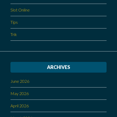
Slot Online
Tips
Trik
ARCHIVES
June 2026
May 2026
April 2026