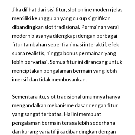
Jika dilihat dari sisi fitur, slot online modern jelas
memiliki keunggulan yang cukup signifikan
dibandingkan slot tradisional. Permainan versi
modern biasanya dilengkapi dengan berbagai
fitur tambahan seperti animasi interaktif, efek
suara realistis, hingga bonus permainan yang
lebih bervariasi. Semua fitur ini dirancang untuk
menciptakan pengalaman bermain yang lebih
imersif dan tidak membosankan.
Sementara itu, slot tradisional umumnya hanya
mengandalkan mekanisme dasar dengan fitur
yang sangat terbatas. Hal ini membuat
pengalaman bermain terasa lebih sederhana
dan kurang variatif jika dibandingkan dengan