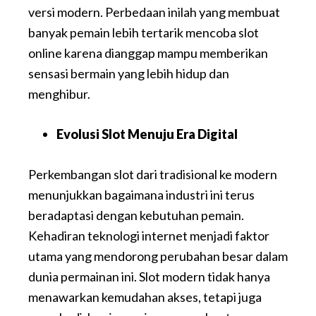
versi modern. Perbedaan inilah yang membuat
banyak pemain lebih tertarik mencoba slot
online karena dianggap mampu memberikan
sensasi bermain yang lebih hidup dan
menghibur.
Evolusi Slot Menuju Era Digital
Perkembangan slot dari tradisional ke modern
menunjukkan bagaimana industri ini terus
beradaptasi dengan kebutuhan pemain.
Kehadiran teknologi internet menjadi faktor
utama yang mendorong perubahan besar dalam
dunia permainan ini. Slot modern tidak hanya
menawarkan kemudahan akses, tetapi juga