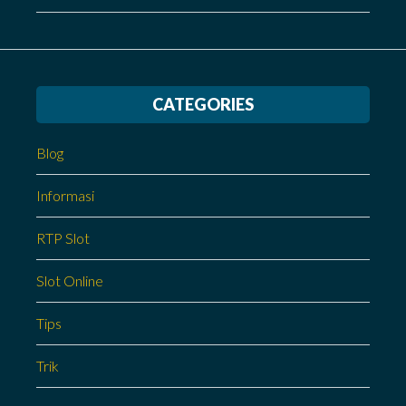
CATEGORIES
Blog
Informasi
RTP Slot
Slot Online
Tips
Trik