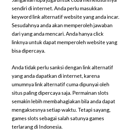
sendiri di internet. Anda perlu masukkan
keyword link alternatif website yang anda incar.
Sesudahnya anda akan memperoleh jawaban
dari yang anda mencari. Anda hanya click
linknya untuk dapat memperoleh website yang
bisa dipercaya.
Anda tidak perlu sanksi dengan link alternatif
yang anda dapatkan di internet, karena
umumnya link alternatif cuma dipunyai oleh
situs paling dipercaya saja.
Permainan slots
semakin lebih membahagiakan bila anda dapat
mengaksesnya setiap waktu. Tetapi sayang,
games slots sebagai salah satunya games
terlarang di Indonesia.