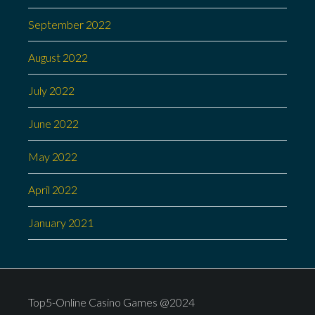
September 2022
August 2022
July 2022
June 2022
May 2022
April 2022
January 2021
Top5-Online Casino Games @2024