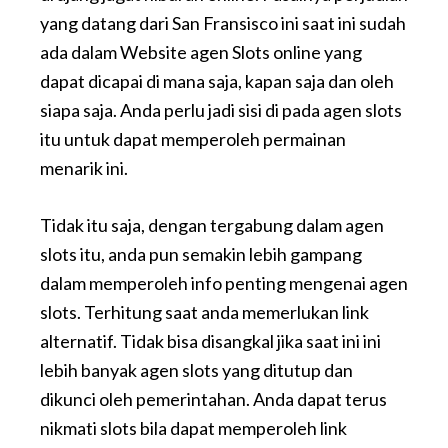
yang datang dari San Fransisco ini saat ini sudah
ada dalam Website agen Slots online yang
dapat dicapai di mana saja, kapan saja dan oleh
siapa saja. Anda perlu jadi sisi di pada agen slots
itu untuk dapat memperoleh permainan
menarik ini.
Tidak itu saja, dengan tergabung dalam agen
slots itu, anda pun semakin lebih gampang
dalam memperoleh info penting mengenai agen
slots. Terhitung saat anda memerlukan link
alternatif. Tidak bisa disangkal jika saat ini ini
lebih banyak agen slots yang ditutup dan
dikunci oleh pemerintahan. Anda dapat terus
nikmati slots bila dapat memperoleh link