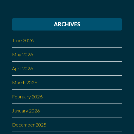
ARCHIVES
June 2026
May 2026
April 2026
March 2026
February 2026
January 2026
December 2025