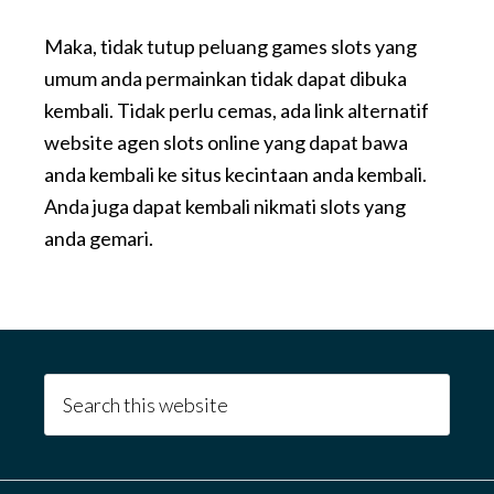
Maka, tidak tutup peluang games slots yang
umum anda permainkan tidak dapat dibuka
kembali. Tidak perlu cemas, ada link alternatif
website agen slots online yang dapat bawa
anda kembali ke situs kecintaan anda kembali.
Anda juga dapat kembali nikmati slots yang
anda gemari.
Primary
Sidebar
Search
this
website