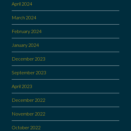
April 2024
March 2024
February 2024
January 2024
December 2023
September 2023
April 2023
December 2022
November 2022
October 2022