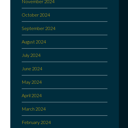
November 2024
October 2024
September 2024
August 2024
July 2024
June 2024
May 2024
April 2024
March 2024
February 2024