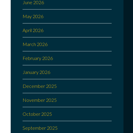
June 2026
May 2026
April 2026
March 2026
February 2026
January 2026
December 2025
November 2025
October 2025
September 2025