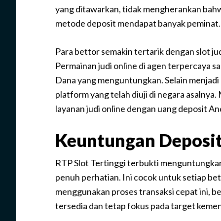
yang ditawarkan, tidak mengherankan bah
metode deposit mendapat banyak peminat.
Para bettor semakin tertarik dengan slot jud
Permainan judi online di agen terpercaya sa
Dana yang menguntungkan. Selain menjadi l
platform yang telah diuji di negara asalny
layanan judi online dengan uang deposit An
Keuntungan Deposit
RTP Slot Tertinggi terbukti menguntungka
penuh perhatian. Ini cocok untuk setiap b
menggunakan proses transaksi cepat ini, b
tersedia dan tetap fokus pada target kem