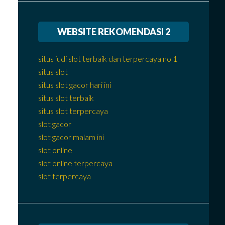
WEBSITE REKOMENDASI 2
situs judi slot terbaik dan terpercaya no 1
situs slot
situs slot gacor hari ini
situs slot terbaik
situs slot terpercaya
slot gacor
slot gacor malam ini
slot online
slot online terpercaya
slot terpercaya