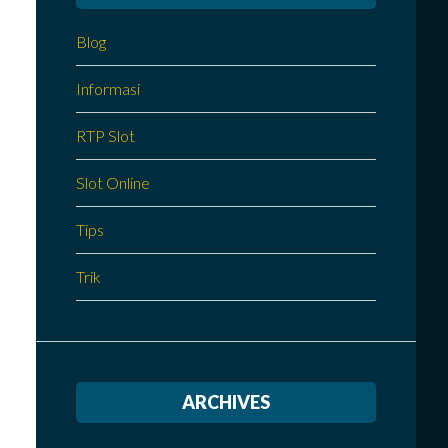
Blog
Informasi
RTP Slot
Slot Online
Tips
Trik
ARCHIVES