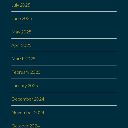
July 2025
June 2025
May 2025
April 2025
March 2025
February 2025
January 2025
December 2024
November 2024
October 2024