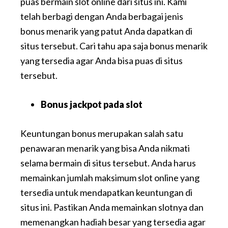
puas bermain slot online dari situs ini. Kami
telah berbagi dengan Anda berbagai jenis
bonus menarik yang patut Anda dapatkan di
situs tersebut. Cari tahu apa saja bonus menarik
yang tersedia agar Anda bisa puas di situs
tersebut.
Bonus jackpot pada slot
Keuntungan bonus merupakan salah satu
penawaran menarik yang bisa Anda nikmati
selama bermain di situs tersebut. Anda harus
memainkan jumlah maksimum slot online yang
tersedia untuk mendapatkan keuntungan di
situs ini.
Pastikan Anda memainkan slotnya dan
memenangkan hadiah besar yang tersedia agar