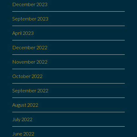
December 2023
September 2023
April 2023
December 2022
November 2022
October 2022
September 2022
August 2022
July 2022
June 2022