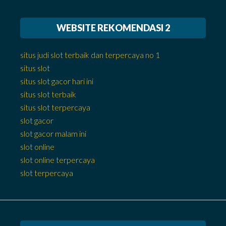
WEBSITE REKOMENDASI 2
situs judi slot terbaik dan terpercaya no 1
situs slot
situs slot gacor hari ini
situs slot terbaik
situs slot terpercaya
slot gacor
slot gacor malam ini
slot online
slot online terpercaya
slot terpercaya