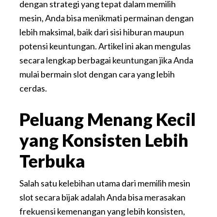
dengan strategi yang tepat dalam memilih
mesin, Anda bisa menikmati permainan dengan
lebih maksimal, baik dari sisi hiburan maupun
potensi keuntungan. Artikel ini akan mengulas
secara lengkap berbagai keuntungan jika Anda
mulai bermain slot dengan cara yang lebih
cerdas.
Peluang Menang Kecil
yang Konsisten Lebih
Terbuka
Salah satu kelebihan utama dari memilih mesin
slot secara bijak adalah Anda bisa merasakan
frekuensi kemenangan yang lebih konsisten,