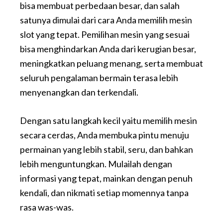
bisa membuat perbedaan besar, dan salah
satunya dimulai dari cara Anda memilih mesin
slot yang tepat. Pemilihan mesin yang sesuai
bisa menghindarkan Anda dari kerugian besar,
meningkatkan peluang menang, serta membuat
seluruh pengalaman bermain terasa lebih
menyenangkan dan terkendali.
Dengan satu langkah kecil yaitu memilih mesin
secara cerdas, Anda membuka pintu menuju
permainan yang lebih stabil, seru, dan bahkan
lebih menguntungkan. Mulailah dengan
informasi yang tepat, mainkan dengan penuh
kendali, dan nikmati setiap momennya tanpa
rasa was-was.