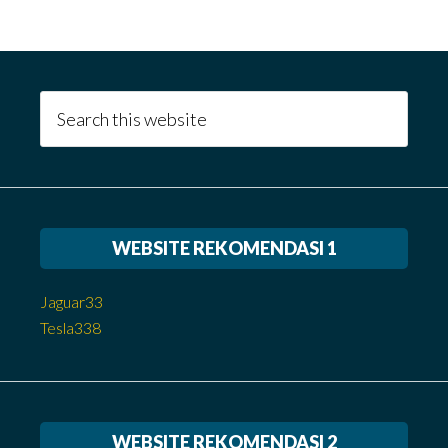
Primary
Sidebar
Search
this
website
WEBSITE REKOMENDASI 1
Jaguar33
Tesla338
WEBSITE REKOMENDASI 2