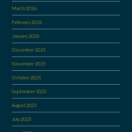
March 2026
February 2026
January 2026
December 2025
November 2025
October 2025
September 2025
August 2025
July 2025