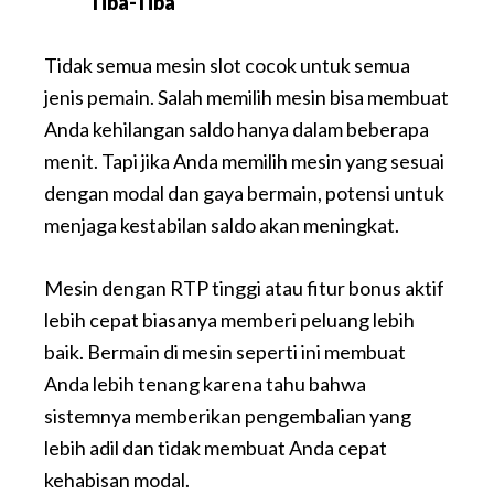
Tiba-Tiba
Tidak semua mesin slot cocok untuk semua
jenis pemain. Salah memilih mesin bisa membuat
Anda kehilangan saldo hanya dalam beberapa
menit. Tapi jika Anda memilih mesin yang sesuai
dengan modal dan gaya bermain, potensi untuk
menjaga kestabilan saldo akan meningkat.
Mesin dengan RTP tinggi atau fitur bonus aktif
lebih cepat biasanya memberi peluang lebih
baik. Bermain di mesin seperti ini membuat
Anda lebih tenang karena tahu bahwa
sistemnya memberikan pengembalian yang
lebih adil dan tidak membuat Anda cepat
kehabisan modal.