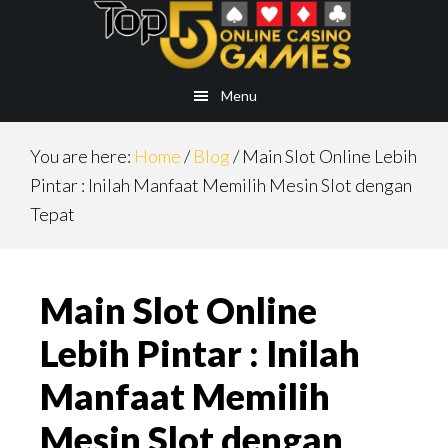
Skip
Skip
to
to
main
primary
Menu
content
sidebar
You are here:
Home
/
Blog
/
Main Slot Online Lebih
Pintar : Inilah Manfaat Memilih Mesin Slot dengan
Tepat
Main Slot Online
Lebih Pintar : Inilah
Manfaat Memilih
Mesin Slot dengan