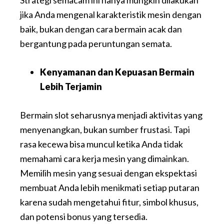
Strategi semacam ini hanya mungkin dilakukan
jika Anda mengenal karakteristik mesin dengan
baik, bukan dengan cara bermain acak dan
bergantung pada peruntungan semata.
Kenyamanan dan Kepuasan Bermain
Lebih Terjamin
Bermain slot seharusnya menjadi aktivitas yang
menyenangkan, bukan sumber frustasi. Tapi
rasa kecewa bisa muncul ketika Anda tidak
memahami cara kerja mesin yang dimainkan.
Memilih mesin yang sesuai dengan ekspektasi
membuat Anda lebih menikmati setiap putaran
karena sudah mengetahui fitur, simbol khusus,
dan potensi bonus yang tersedia.