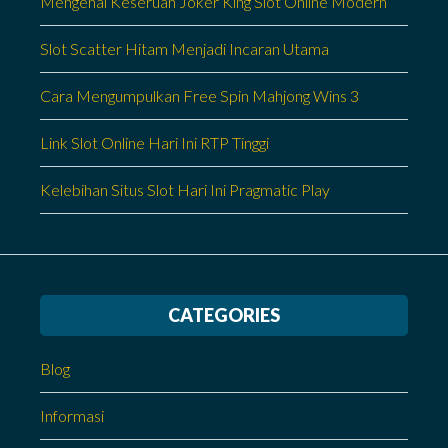
Mengenal Keseruan Joker King Slot Online Modern
Slot Scatter Hitam Menjadi Incaran Utama
Cara Mengumpulkan Free Spin Mahjong Wins 3
Link Slot Online Hari Ini RTP Tinggi
Kelebihan Situs Slot Hari Ini Pragmatic Play
CATEGORIES
Blog
Informasi