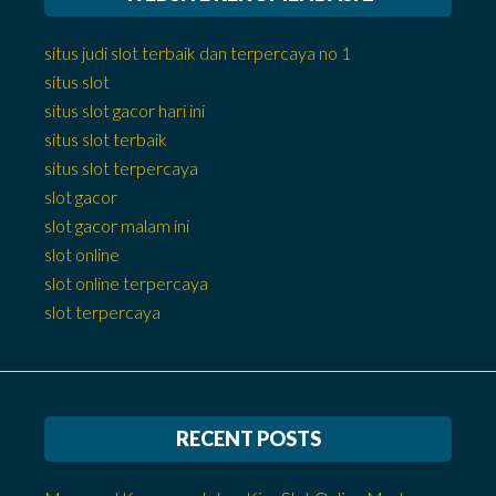
situs judi slot terbaik dan terpercaya no 1
situs slot
situs slot gacor hari ini
situs slot terbaik
situs slot terpercaya
slot gacor
slot gacor malam ini
slot online
slot online terpercaya
slot terpercaya
RECENT POSTS