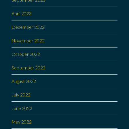
April 2023
December 2022
November 2022
October 2022
September 2022
August 2022
July 2022
June 2022
May 2022