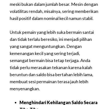
meski bukan dalam jumlah besar. Mesin dengan
volatilitas rendah, misalnya, sering memberikan
hasil positif dalam nominal kecil namun stabil.
Untuk pemain yang lebih suka bermain santai
dan tidak terlalu beresiko, ini menjadi pilihan
yang sangat menguntungkan. Dengan
kemenangan kecil yang sering terjadi,
semangat bermain bisa tetap terjaga. Anda
tidak perlu merasakan tekanan karena kalah
beruntun dan saldo bisa bertahan lebih lama,
membuat sesi permainan terasa jauh lebih
menyenangkan.
Menghindari Kehilangan Saldo Secara