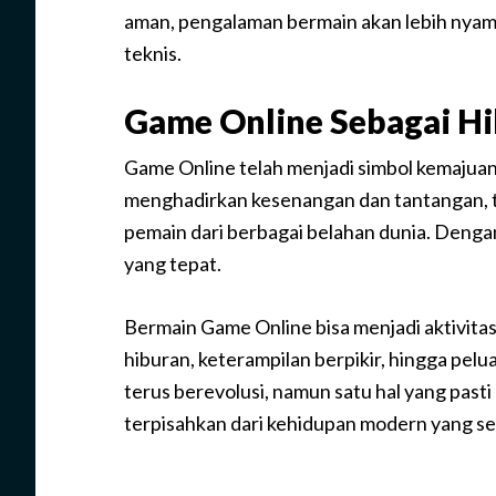
aman, pengalaman bermain akan lebih nyam
teknis.
Game Online Sebagai Hi
Game Online telah menjadi simbol kemajuan i
menghadirkan kesenangan dan tantangan, t
pemain dari berbagai belahan dunia. Dengan s
yang tepat.
Bermain Game Online bisa menjadi aktivitas
hiburan, keterampilan berpikir, hingga pel
terus berevolusi, namun satu hal yang past
terpisahkan dari kehidupan modern yang s