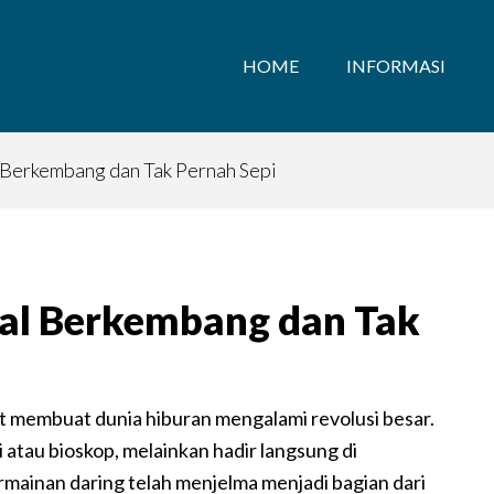
HOME
INFORMASI
 Berkembang dan Tak Pernah Sepi
tal Berkembang dan Tak
t membuat dunia hiburan mengalami revolusi besar.
si atau bioskop, melainkan hadir langsung di
mainan daring telah menjelma menjadi bagian dari