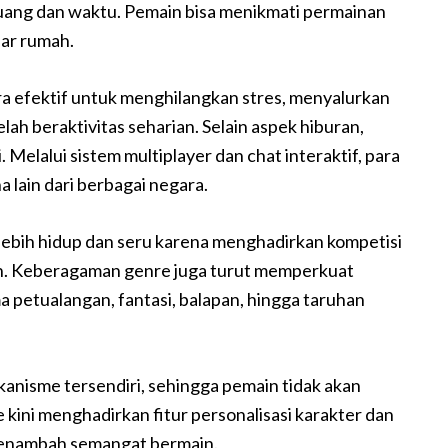
ruang dan waktu. Pemain bisa menikmati permainan
uar rumah.
ra efektif untuk menghilangkan stres, menyalurkan
lah beraktivitas seharian.
Selain aspek hiburan,
. Melalui sistem multiplayer dan chat interaktif, para
lain dari berbagai negara.
lebih hidup dan seru karena menghadirkan kompetisi
n.
Keberagaman genre juga turut memperkuat
 petualangan, fantasi, balapan, hingga taruhan
kanisme tersendiri, sehingga pemain tidak akan
kini menghadirkan fitur personalisasi karakter dan
menambah semangat bermain.