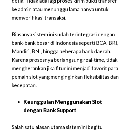
detik. Tidak ada lagi proses kirim bukti transfer
ke admin atau menunggu lama hanya untuk
memverifikasi transaksi.
Biasanya sistem ini sudah terintegrasi dengan
bank-bank besar di Indonesia seperti BCA, BRI,
Mandiri, BNI, hingga beberapa bank daerah.
Karena prosesnya berlangsung real-time, tidak
mengherankan jika fitur ini menjadi favorit para
pemain slot yang menginginkan fleksibilitas dan
kecepatan.
Keunggulan Menggunakan Slot
dengan Bank Support
Salah satu alasan utama sistem ini begitu