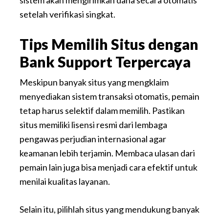
sistem akan mengirimkan dana secara otomatis
setelah verifikasi singkat.
Tips Memilih Situs dengan
Bank Support Terpercaya
Meskipun banyak situs yang mengklaim
menyediakan sistem transaksi otomatis, pemain
tetap harus selektif dalam memilih. Pastikan
situs memiliki lisensi resmi dari lembaga
pengawas perjudian internasional agar
keamanan lebih terjamin. Membaca ulasan dari
pemain lain juga bisa menjadi cara efektif untuk
menilai kualitas layanan.
Selain itu, pilihlah situs yang mendukung banyak