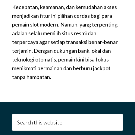
Kecepatan, keamanan, dan kemudahan akses
menjadikan fitur ini pilihan cerdas bagi para
pemain slot modern. Namun, yang terpenting
adalah selalu memilih situs resmi dan
terpercaya agar setiap transaksi benar-benar
terjamin. Dengan dukungan bank lokal dan
teknologi otomatis, pemain kini bisa fokus
menikmati permainan dan berburu jackpot
tanpa hambatan.
Primary
Sidebar
Search
this
website