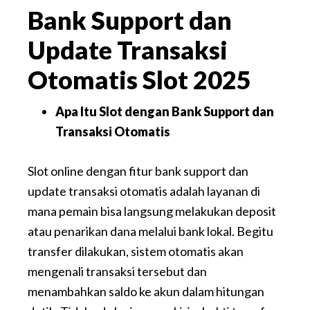
Bank Support dan
Update Transaksi
Otomatis Slot 2025
Apa Itu Slot dengan Bank Support dan
Transaksi Otomatis
Slot online dengan fitur bank support dan
update transaksi otomatis adalah layanan di
mana pemain bisa langsung melakukan deposit
atau penarikan dana melalui bank lokal. Begitu
transfer dilakukan, sistem otomatis akan
mengenali transaksi tersebut dan
menambahkan saldo ke akun dalam hitungan