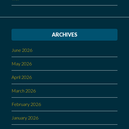
ARCHIVES
June 2026
May 2026
April 2026
March 2026
February 2026
January 2026