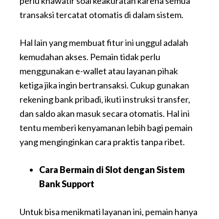
perlu khawatir soal keakuratan karena semua
transaksi tercatat otomatis di dalam sistem.
Hal lain yang membuat fitur ini unggul adalah
kemudahan akses. Pemain tidak perlu
menggunakan e-wallet atau layanan pihak
ketiga jika ingin bertransaksi. Cukup gunakan
rekening bank pribadi, ikuti instruksi transfer,
dan saldo akan masuk secara otomatis. Hal ini
tentu memberi kenyamanan lebih bagi pemain
yang menginginkan cara praktis tanpa ribet.
Cara Bermain di Slot dengan Sistem
Bank Support
Untuk bisa menikmati layanan ini, pemain hanya