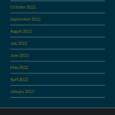
October 2022
September 2022
August 2022
July 2022
June 2022
May 2022
April 2022
January 2021