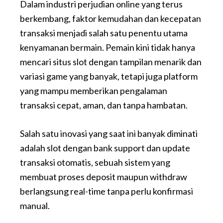
Dalam industri perjudian online yang terus
berkembang, faktor kemudahan dan kecepatan
transaksi menjadi salah satu penentu utama
kenyamanan bermain. Pemain kini tidak hanya
mencari situs slot dengan tampilan menarik dan
variasi game yang banyak, tetapi juga platform
yang mampu memberikan pengalaman
transaksi cepat, aman, dan tanpa hambatan.
Salah satu inovasi yang saat ini banyak diminati
adalah slot dengan bank support dan update
transaksi otomatis, sebuah sistem yang
membuat proses deposit maupun withdraw
berlangsung real-time tanpa perlu konfirmasi
manual.