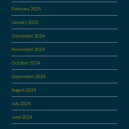
February 2025
January 2025
December 2024
November 2024
October 2024
September 2024
August 2024
July 2024
June 2024